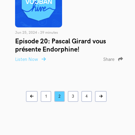
Jun 25, 2024 • 39 minutes
Episode 20: Pascal Girard vous
présente Endorphine!
Listen Now
Share
1
2
3
4